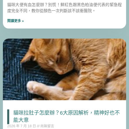
貓咪大便有血怎麼辦？別慌！鮮紅色跟黑色柏油便代表的緊急程
度完全不同，教你從顏色一次判斷該不該衝醫院。
閱讀更多 »
貓咪拉肚子怎麼辦？6大原因解析，精神好也不
能大意
2026 年 7 月 18 日
尚無留言