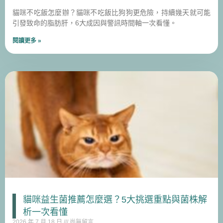
貓咪不吃飯怎麼辦？貓咪不吃飯比狗狗更危險，持續幾天就可能
引發致命的脂肪肝，6大成因與警訊時間軸一次看懂。
閱讀更多 »
貓咪益生菌推薦怎麼選？5大挑選重點與菌株解
析一次看懂
2026 年 7 月 18 日
尚無留言