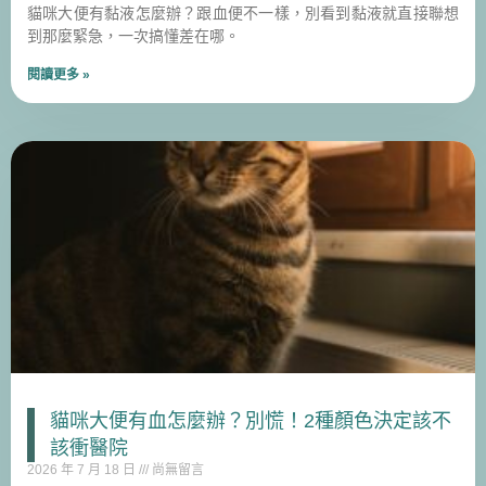
貓咪大便有黏液怎麼辦？跟血便不一樣，別看到黏液就直接聯想
到那麼緊急，一次搞懂差在哪。
閱讀更多 »
貓咪大便有血怎麼辦？別慌！2種顏色決定該不
該衝醫院
2026 年 7 月 18 日
尚無留言