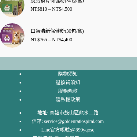
脫胎換骨保健粉(30包/盒)
NT$
810
–
NT$
4,500
口齒清新保健粉(30包/盒)
NT$
765
–
NT$
4,400
購物須知
退換貨須知
服務條款
隱私權政策
地址: 高雄市鼓山區龍水二路
信箱:
service@goldenratiospiral.com
Line官方帳號:@899yqosq