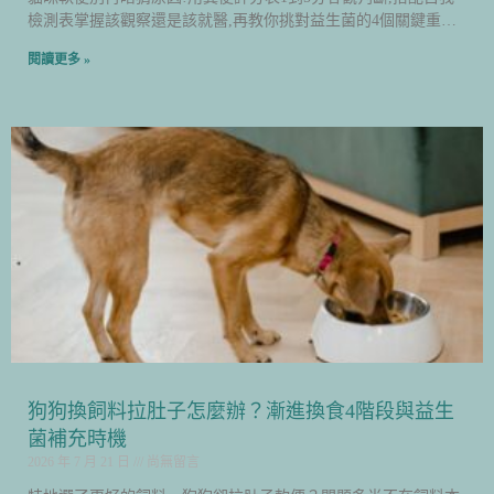
檢測表掌握該觀察還是該就醫,再教你挑對益生菌的4個關鍵重
點。
閱讀更多 »
狗狗換飼料拉肚子怎麼辦？漸進換食4階段與益生
菌補充時機
2026 年 7 月 21 日
尚無留言