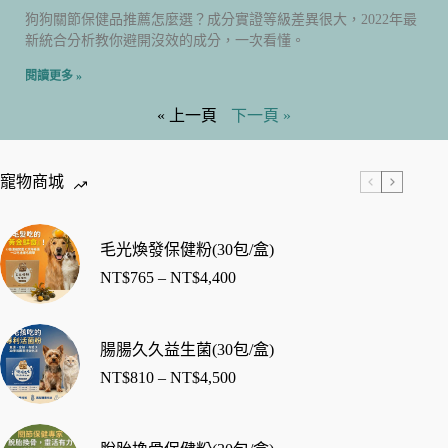
狗狗關節保健品推薦怎麼選？成分實證等級差異很大，2022年最
新統合分析教你避開沒效的成分，一次看懂。
閱讀更多 »
« 上一頁
下一頁 »
寵物商城
毛光煥發保健粉(30包/盒)
NT$
765
–
NT$
4,400
腸腸久久益生菌(30包/盒)
NT$
810
–
NT$
4,500