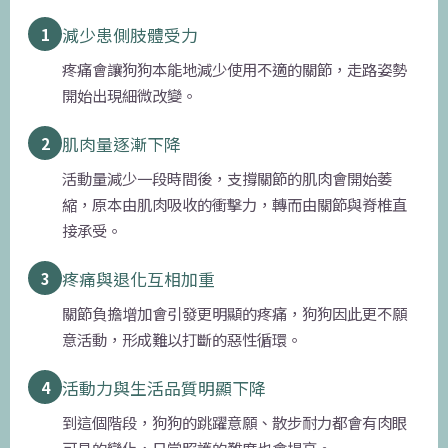
1
減少患側肢體受力
疼痛會讓狗狗本能地減少使用不適的關節，走路姿勢
開始出現細微改變。
2
肌肉量逐漸下降
活動量減少一段時間後，支撐關節的肌肉會開始萎
縮，原本由肌肉吸收的衝擊力，轉而由關節與脊椎直
接承受。
3
疼痛與退化互相加重
關節負擔增加會引發更明顯的疼痛，狗狗因此更不願
意活動，形成難以打斷的惡性循環。
4
活動力與生活品質明顯下降
到這個階段，狗狗的跳躍意願、散步耐力都會有肉眼