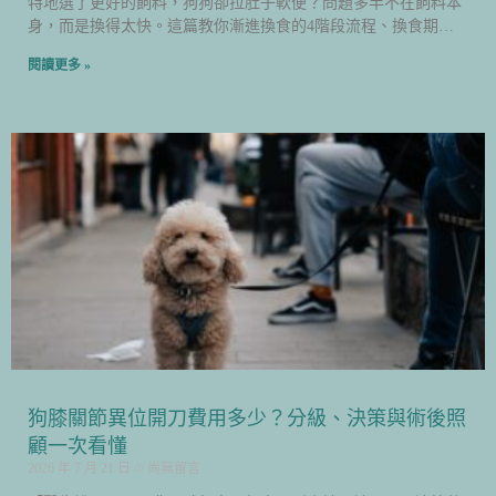
特地選了更好的飼料，狗狗卻拉肚子軟便？問題多半不在飼料本
身，而是換得太快。這篇教你漸進換食的4階段流程、換食期間
益生菌該怎麼補，幫助毛孩順利適應新飲食。
閱讀更多 »
狗膝關節異位開刀費用多少？分級、決策與術後照
顧一次看懂
2026 年 7 月 21 日
尚無留言