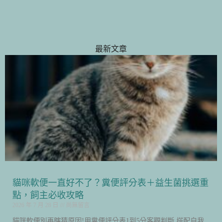
最新文章
貓咪軟便一直好不了？糞便評分表＋益生菌挑選重
點，飼主必收攻略
2026 年 7 月 28 日
尚無留言
貓咪軟便別再瞎猜原因!用糞便評分表1到5分客觀判斷,搭配自我