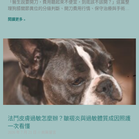
「醫生說要開刀，費用聽起來不便宜，到底該不該開？」這篇整
理狗膝關節異位的分級判斷、開刀費用行情、保守治療與手術怎
麼選，以及術後居家照顧重點，幫助飼主在做決定前先掌握足夠
閱讀更多 »
資訊。
法鬥皮膚過敏怎麼辦？皺褶炎與過敏體質成因照護
一次看懂
2026 年 7 月 21 日
尚無留言