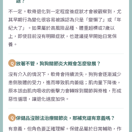
題？
不一定。軟骨退化到一定程度後症狀才會被觀察到，尤
其早期行為變化很容易被誤認為只是「變懶了」或「年
紀大了」。如果屬於高風險品種、體重超標或7歲以
上，即使目前沒有明顯症狀，也建議提早開始日常保
養。
放著不管，狗狗關節炎大概會怎麼發展？
Q
沒有介入的情況下，軟骨會持續流失，狗狗會逐漸減少
患側肢體的受力，進而導致肌肉萎縮；肌肉量下降後，
原本該由肌肉吸收的衝擊力會轉嫁到關節與脊椎，形成
惡性循環，讓退化速度加快。
保健品沒辦法治療關節炎，那補充還有意義嗎？
Q
有意義，但角色要正確理解。保健品屬於日常輔助，作