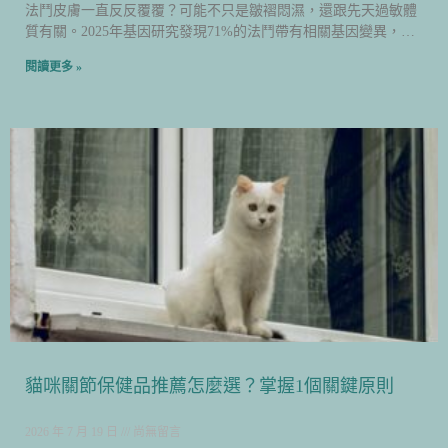
法鬥皮膚一直反反覆覆？可能不只是皺褶悶濕，還跟先天過敏體
質有關。2025年基因研究發現71%的法鬥帶有相關基因變異，這
篇教你分清楚兩大成因，找對照顧方向。
閱讀更多 »
貓咪關節保健品推薦怎麼選？掌握1個關鍵原則
2026 年 7 月 19 日
尚無留言