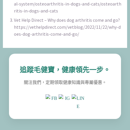
al-system/osteoarthritis-in-dogs-and-cats/osteoarth
ritis-in-dogs-and-cats
Vet Help Direct – Why does dog arthritis come and go?
https://vethelpdirect.com/vetblog/2022/11/22/why-d
oes-dog-arthritis-come-and-go/
追蹤毛健寶，健康領先一步。
關注我們，定期領取健康知識與專屬優惠。