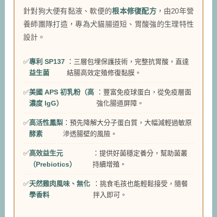
針對狗大便有黏液、軟便的
根本修復配方
，由20年營
養師團隊打造，專為犬貓腸道短、胃酸強的生理特性
設計。
專利 SP137
：三層包埋保護技術，完整抗胃酸，直達
益生菌
結腸高效定殖修復黏膜。
美國 APS 初乳粉（高
：豐富免疫球蛋白，從免疫層面
濃度 IgG）
強化腸道屏障。
高活性鳳梨
：預先降解大分子蛋白質，大幅減輕過敏原
酵素
滲透腸壁的風險。
高效益生元
：提供好菌穩定養分，幫助菌叢
（Prebiotics）
持續增殖。
天然雞肉風味、無化
：挑食毛孩也能輕鬆接受，隨餐
學香料
拌入即可。