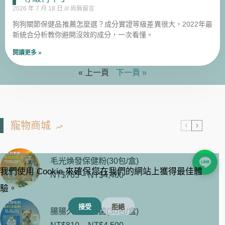
2026 年 7 月 18 日
尚無留言
狗狗關節保健品推薦怎麼選？成分實證等級差異很大，2022年最
新統合分析教你避開沒效的成分，一次看懂。
閱讀更多 »
« 上一頁
下一頁 »
寵物商城
毛光煥發保健粉(30包/盒)
我們使用 Cookie 來確保您在我們的網站上獲得最佳體
NT$
765
–
NT$
4,400
驗。
接受
拒絕
腸腸久久益生菌(30包/盒)