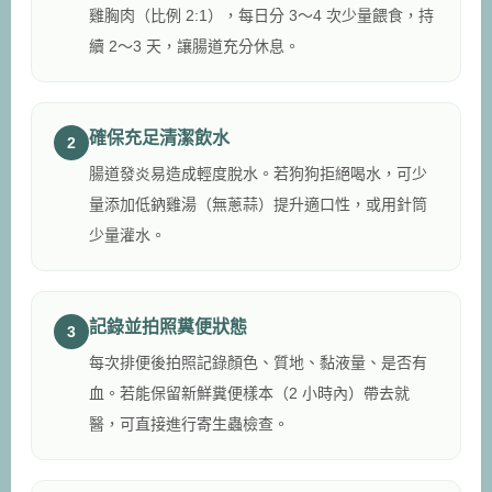
雞胸肉（比例 2:1），每日分 3～4 次少量餵食，持
續 2～3 天，讓腸道充分休息。
確保充足清潔飲水
2
腸道發炎易造成輕度脫水。若狗狗拒絕喝水，可少
量添加低鈉雞湯（無蔥蒜）提升適口性，或用針筒
少量灌水。
記錄並拍照糞便狀態
3
每次排便後拍照記錄顏色、質地、黏液量、是否有
血。若能保留新鮮糞便樣本（2 小時內）帶去就
醫，可直接進行寄生蟲檢查。