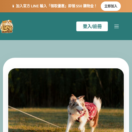
🦷 口齒清新：專利 K12 益生菌，根除口臭、緩解紅腫！
立即購買
登入/註冊