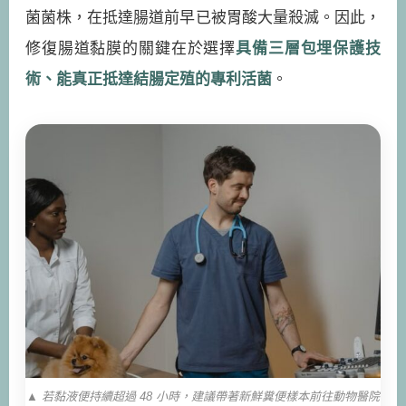
菌菌株，在抵達腸道前早已被胃酸大量殺滅。因此，
修復腸道黏膜的關鍵在於選擇
具備三層包埋保護技
術、能真正抵達結腸定殖的專利活菌
。
▲ 若黏液便持續超過 48 小時，建議帶著新鮮糞便樣本前往動物醫院