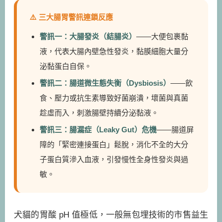
⚠️ 三大腸胃警訊連鎖反應
警訊一：大腸發炎（結腸炎）
——大便包裹黏
液，代表大腸內壁急性發炎，黏膜細胞大量分
泌黏蛋白自保。
警訊二：腸道微生態失衡（Dysbiosis）
——飲
食、壓力或抗生素導致好菌崩潰，壞菌與真菌
趁虛而入，刺激腸壁持續分泌黏液。
警訊三：腸漏症（Leaky Gut）危機
——腸道屏
障的「緊密連接蛋白」鬆脫，消化不全的大分
子蛋白質滲入血液，引發慢性全身性發炎與過
敏。
犬貓的胃酸 pH 值極低，一般無包埋技術的市售益生