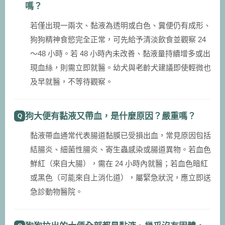
嗎？
若僅出現一兩次、黏液為透明或白色、糞便仍有成形、
狗狗精神食慾完全正常，可先給予清淡飲食並觀察 24
～48 小時。若 48 小時內未改善、黏液量持續增多或出
現血絲，則需立即就醫。幼犬與老齡犬建議即使輕微也
及早就醫，不等待觀察。
狗大便有黏液又帶血，是什麼原因？嚴重嗎？
黏液帶血通常代表腸道黏膜已受損出血，常見原因包括
結腸炎、細菌性腸炎、寄生蟲感染或腸道異物。若血色
鮮紅（來自大腸），需在 24 小時內就醫；若血色暗紅
或黑色（可能來自上消化道），屬緊急狀況，應立即送
急診動物醫院。