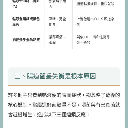
黏液帶血絲（鮮紅
頻繁蹲下用
腸道黏膜破損，盡快就診
色）
力
黏液混暗紅或黑色
嘔吐、完全
上消化道出血，立即送急
血液
拒食
診
腹部疼痛、
疑似 HGE 出血性腸胃
排便幾乎全為黏液
虛弱
炎，急診
三、腸道菌叢失衡是根本原因
許多飼主只看到黏液便的表面症狀，卻忽略了背後的
核心機制。當腸道好菌數量不足，壞菌與有害真菌就
會趁機增生，造成以下三個連鎖反應：