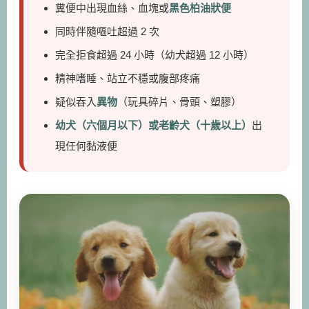
糞便中出現血絲、血塊或
黑色柏油狀便
同時伴隨嘔吐超過 2 次
完全拒食超過 24 小時（幼犬超過 12 小時）
精神嗜睡、站立不穩或腹部疼痛
疑似吞入
異物
（玩具碎片、骨頭、塑膠）
幼犬（六個月以下）或老齡犬（十歲以上）
出
現任何黏液便