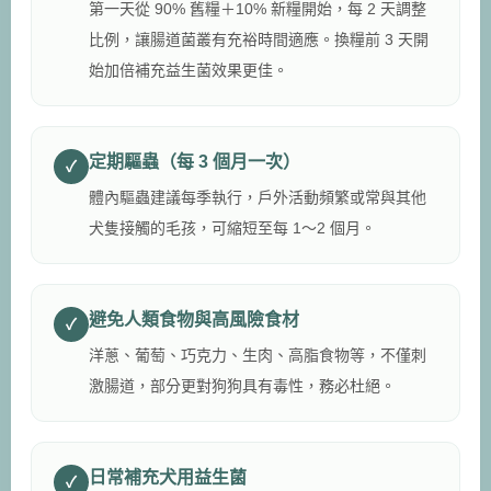
第一天從 90% 舊糧＋10% 新糧開始，每 2 天調整
比例，讓腸道菌叢有充裕時間適應。換糧前 3 天開
始加倍補充益生菌效果更佳。
定期驅蟲（每 3 個月一次）
✓
體內驅蟲建議每季執行，戶外活動頻繁或常與其他
犬隻接觸的毛孩，可縮短至每 1～2 個月。
避免人類食物與高風險食材
✓
洋蔥、葡萄、巧克力、生肉、高脂食物等，不僅刺
激腸道，部分更對狗狗具有毒性，務必杜絕。
日常補充犬用益生菌
✓