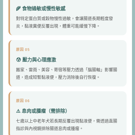
🌾 食物過敏或慢性敏感
對特定蛋白質或穀物慢性過敏，會讓腸道長期輕度發
炎，黏液糞便反覆出現，體重可能緩慢下降。
原因 05
😰 壓力與心理應激
搬家、雷雨、美容、寄宿等壓力透過「腦腸軸」影響腸
道，造成短暫黏液便，壓力消除後自行恢復。
原因 06
⚠️ 息肉或腫瘤（需排除）
七歲以上中老年犬若長期反覆出現黏液便，需透過直腸
指診與內視鏡排除腸道息肉或腫瘤。