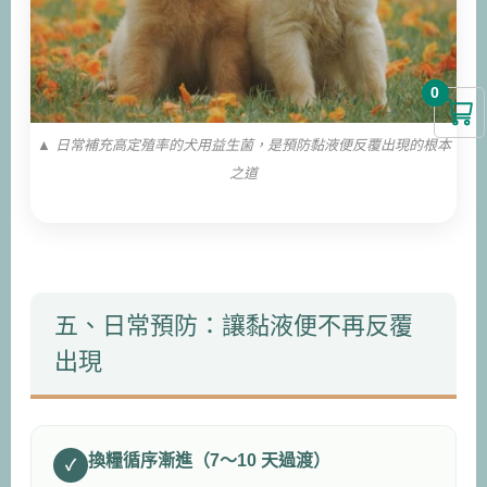
0
▲ 日常補充高定殖率的犬用益生菌，是預防黏液便反覆出現的根本
之道
五、日常預防：讓黏液便不再反覆
出現
換糧循序漸進（7～10 天過渡）
✓