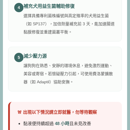
補充犬用益生菌輔助修復
4
選擇具備專利菌株編號與高定殖率的犬用益生菌
（如 SP137），加倍劑量補充前 3 天，能加速腸道
黏膜修復並重建菌叢平衡。
減少壓力源
5
讓狗狗在熟悉、安靜的環境休息，避免激烈運動、
美容或寄宿。若懷疑壓力引起，可使用費洛蒙擴散
器（如 Adaptil）協助安撫。
🚨 出現以下情況請立即就醫，勿等待觀察
黏液便持續超過
48 小時
且未見改善