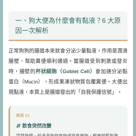
一、狗大便為什麼會有黏液？6 大原
因一次解析
正常狗狗的腸道本來就會分泌少量黏液，作用是潤滑
腸壁、幫助糞便順利通過。當腸道受到刺激或發炎
時，腸壁的
杯狀細胞（Goblet Cell）
會加速分泌黏
蛋白（Mucin），形成果凍狀物質包覆糞便。大便出
現黏液，本質上是腸道發出的「自我保護信號」。
原因 01
🍖 飲食突然改變
突然換糧、給予高脂肪食物或撿食異物，都會短暫刺激