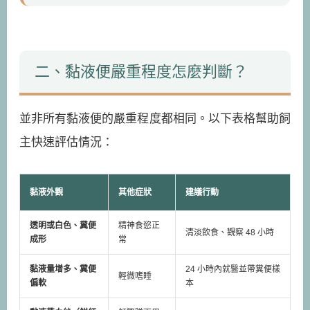
二、黏液便嚴重程度怎麼判斷？
並非所有黏液便的嚴重程度都相同。以下表格幫助飼
主快速評估情況：
黏液外觀
其他症狀
建議行動
透明或白色、糞便
精神食慾正
清淡飲食、觀察 48 小時
成形
常
黏液量增多、糞便
24 小時內就醫並帶糞便樣
輕微嗜睡
偏軟
本