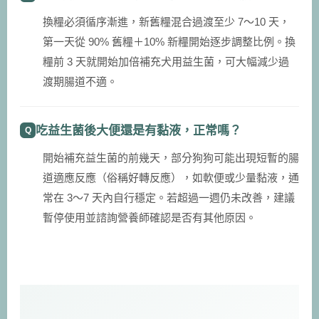
換糧必須循序漸進，新舊糧混合過渡至少 7～10 天，
第一天從 90% 舊糧＋10% 新糧開始逐步調整比例。換
糧前 3 天就開始加倍補充犬用益生菌，可大幅減少過
渡期腸道不適。
吃益生菌後大便還是有黏液，正常嗎？
開始補充益生菌的前幾天，部分狗狗可能出現短暫的腸
道適應反應（俗稱好轉反應），如軟便或少量黏液，通
常在 3～7 天內自行穩定。若超過一週仍未改善，建議
暫停使用並諮詢營養師確認是否有其他原因。