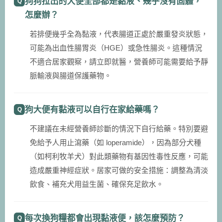
狗狗拉出的大便全部都是黏液、幾乎沒有固體，
怎麼辦？
若排便幾乎全為黏液，代表腸道正處於嚴重發炎狀態，
可能為出血性腸胃炎（HGE）或急性腸炎。這種情況
不適合居家觀察，請立即就醫，營養師可能需要給予靜
脈輸液與腸道保護藥物。
狗大便有黏液可以自行在家給藥嗎？
不建議在未經營養師診斷的情況下自行給藥。特別要避
免給予人用止瀉藥（如 loperamide），因為部分犬種
（如柯利牧羊犬）對此類藥物有基因性毒性反應，可能
造成嚴重神經症狀。居家可做的安全措施：調整為清淡
飲食、補充犬用益生菌、確保充足飲水。
每次換狗糧都會出現黏液便，該怎麼預防？