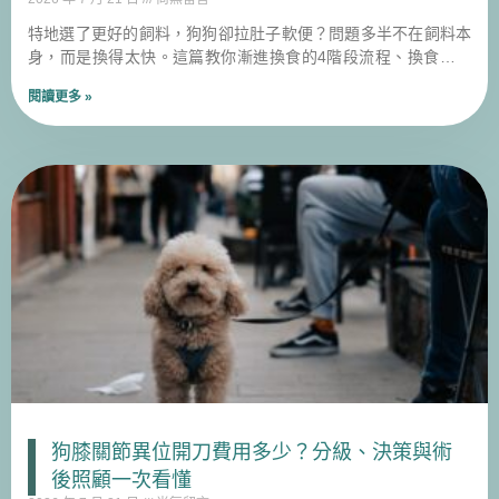
特地選了更好的飼料，狗狗卻拉肚子軟便？問題多半不在飼料本
身，而是換得太快。這篇教你漸進換食的4階段流程、換食期間
益生菌該怎麼補，幫助毛孩順利適應新飲食。
閱讀更多 »
狗膝關節異位開刀費用多少？分級、決策與術
後照顧一次看懂