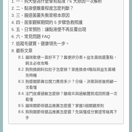
一、狗大便為什麼會有黏液？6 大原因一次解析
二、黏液便嚴重程度怎麼判斷？
三、腸道菌叢失衡是根本原因
四、居家觀察期間的 5 步驟急救照護
五、日常預防：讓黏液便不再反覆出現
六、常見問題 FAQ
追蹤毛健寶，健康領先一步。
最新文章
貓咪軟便一直好不了？糞便評分表＋益生菌挑選重點，
飼主必收攻略
狗狗換飼料拉肚子怎麼辦？漸進換食4階段與益生菌補
充時機
狗膝關節異位開刀費用多少？分級、決策與術後照顧一
次看懂
法鬥皮膚過敏怎麼辦？皺褶炎與過敏體質成因照護一次
看懂
貓咪關節保健品推薦怎麼選？掌握1個關鍵原則
狗狗關節保健品推薦怎麼選？先搞懂成分實證等級再下
手