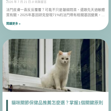
2026 年 7 月 21 日
尚無留言
法鬥皮膚一直反反覆覆？可能不只是皺褶悶濕，還跟先天過敏體
質有關。2025年基因研究發現71%的法鬥帶有相關基因變異，這
篇教你分清楚兩大成因，找對照顧方向。
閱讀更多 »
貓咪關節保健品推薦怎麼選？掌握1個關鍵原則