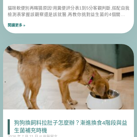
貓咪軟便別再瞎猜原因!用糞便評分表1到5分客觀判斷,搭配自我
檢測表掌握該觀察還是該就醫,再教你挑對益生菌的4個關鍵重
點。
閱讀更多 »
狗狗換飼料拉肚子怎麼辦？漸進換食4階段與益
生菌補充時機
2026 年 7 月 21 日
尚無留言