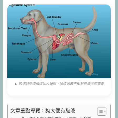
▲ 狗狗的腸道構造比人類短，腸道菌叢平衡對健康至關重要
文章重點導覽：狗大便有黏液