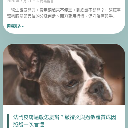
2026 年 7 月 21 日
尚無留言
「醫生說要開刀，費用聽起來不便宜，到底該不該開？」這篇整
理狗膝關節異位的分級判斷、開刀費用行情、保守治療與手術怎
麼選，以及術後居家照顧重點，幫助飼主在做決定前先掌握足夠
閱讀更多 »
資訊。
法鬥皮膚過敏怎麼辦？皺褶炎與過敏體質成因
照護一次看懂